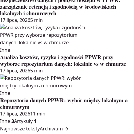
zarządzanie retencją i zgodnością w środowiskach
lokalnych i chmurowych
17 lipca, 2026
5 min
Inne
Analiza kosztów, ryzyka i zgodności PPWR przy
wyborze repozytorium danych: lokalnie vs w chmurze
17 lipca, 2026
5 min
Inne
Repozytoria danych PPWR: wybór między lokalnym a
chmurowym
17 lipca, 2026
11 min
Inne
3
Artykuły
1
Najnowsze teksty
Archiwum →